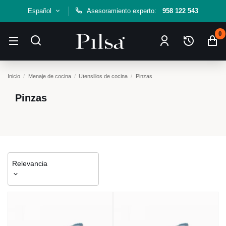
Español
Asesoramiento experto:
958 122 543
0
Inicio
Menaje de cocina
Utensilios de cocina
Pinzas
Pinzas
Relevancia