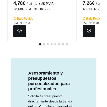
4,78€
7,26€
5,78€
8
/ ud
P.V.P.
/ ud
28,68€
43,56€
6 ud
34,68€
6 ud
52
P.V.P.
Bajo Pedido
Bajo Pedido
Ref: 333754
Ref: 311178
Asesoramiento y
presupuestos
personalizados para
profesionales
Solicita tu presupuesto
directamente desde la tienda
online. Completa el formulario y