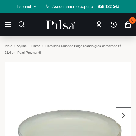
Español
Asesoramiento experto:
958 122 543
0
Inicio
Vajillas
Platos
Plato llano redondo Beige rosado gres esmaltado Ø
21,4 cm Pearl Pro.mundi