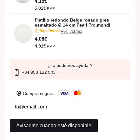
4,15€
5,02€
P.V.P.
Platillo redondo Beige rosado gres
esmaltado Ø 14 cm Pearl Pro.mundi
Bajo Pedido
Ref: 311461
4,06€
4,91€
P.V.P.
¿Te podemos ayudar?
+34 958 122 543
Compra segura