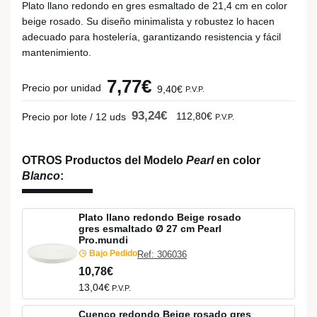
Plato llano redondo en gres esmaltado de 21,4 cm en color
beige rosado. Su diseño minimalista y robustez lo hacen
adecuado para hostelería, garantizando resistencia y fácil
mantenimiento.
7,77€
Precio por unidad
9,40€
P.V.P.
93,24€
112,80€
Precio por lote / 12 uds
P.V.P.
OTROS Productos del Modelo
Pearl
en color
Blanco
:
Plato llano redondo Beige rosado
gres esmaltado Ø 27 cm Pearl
Pro.mundi
Bajo Pedido
Ref: 306036
10,78€
13,04€
P.V.P.
Cuenco redondo Beige rosado gres