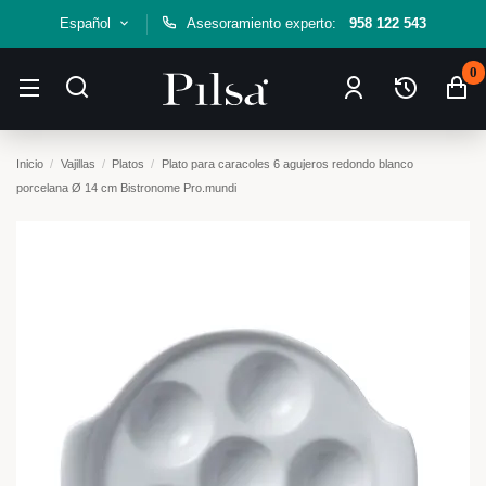
Español
Asesoramiento experto:
958 122 543
0
Inicio
Vajillas
Platos
Plato para caracoles 6 agujeros redondo blanco
porcelana Ø 14 cm Bistronome Pro.mundi