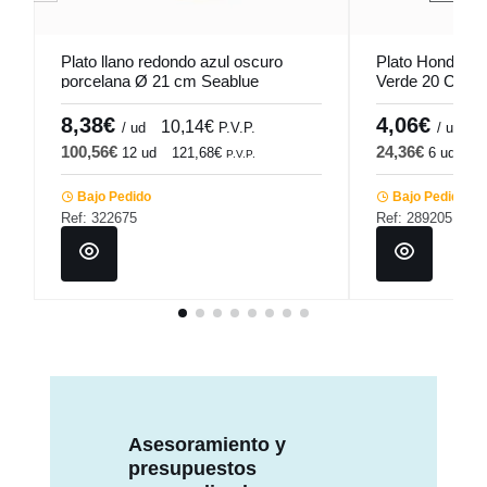
Plato llano redondo azul oscuro
Plato Hondo R
porcelana Ø 21 cm Seablue
Verde 20 Cm H
Accolade
Porland
8,38€
4,06€
10,14€
4
/ ud
P.V.P.
/ ud
100,56€
24,36€
12 ud
121,68€
6 ud
29
P.V.P.
Bajo Pedido
Bajo Pedido
Ref: 322675
Ref: 289205
Asesoramiento y
presupuestos