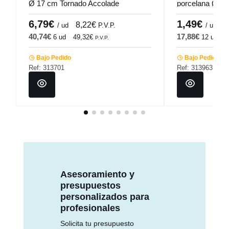
Ø 17 cm Tornado Accolade
porcelana Ø 10
Pro.mundi
6,79€
1,49€
8,22€
1
/ ud
P.V.P.
/ ud
40,74€
17,88€
6 ud
49,32€
12 ud
2
P.V.P.
Bajo Pedido
Bajo Pedido
Ref: 313701
Ref: 313963
Asesoramiento y
presupuestos
personalizados para
profesionales
Solicita tu presupuesto