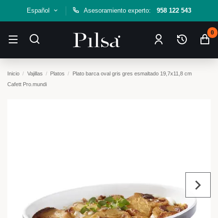
Español
Asesoramiento experto:
958 122 543
0
Inicio
Vajillas
Platos
Plato barca oval gris gres esmaltado 19,7x11,8 cm
Cafett Pro.mundi