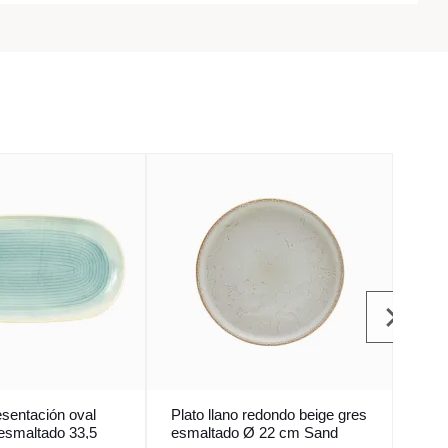
esentación oval
Plato llano redondo beige gres
Plat
 esmaltado 33,5
esmaltado Ø 22 cm Sand
porc