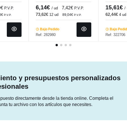
o.mundi
cm Pacific
6,14€
15,61€
9€
7,42€
P.V.P.
/ ud
P.V.P.
/
73,62€
62,44€
12 ud
4 ud
48€
89,04€
P.V.P.
P.V.P.
Bajo Pedido
Bajo Pedi
Ref: 282980
Ref: 322706
ento y presupuestos personalizados
esionales
supuesto directamente desde la tienda online. Completa el
unta tu archivo con los artículos que necesites.