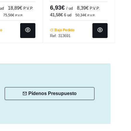
 Pro.mundi
Accolade
Pro.
6,93€
2,
18,89€
8,39€
 ud
P.V.P.
/ ud
P.V.P.
41,58€
14,
6 ud
75,56€
50,34€
P.V.P.
P.V.P.
do
Bajo Pedido
Ba
Ref: 313691
Ref:
Pídenos Presupuesto