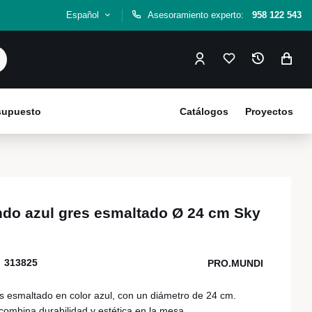
Español
Asesoramiento experto:
958 122 543
esupuesto
Catálogos
Proyectos
ondo azul gres esmaltado Ø 24 cm Sky
313825
PRO.MUNDI
es esmaltado en color azul, con un diámetro de 24 cm.
combina durabilidad y estética en la mesa.