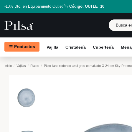
-10% Dto. en Equipamiento Outlet 🏷️
Código: OUTLET10
Productos
Vajilla
Cristalería
Cubertería
Menaj
Inicio
Vajillas
Platos
Plato llano redondo azul gres esmaltado Ø 24 cm Sky Pro.mu