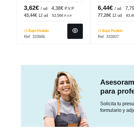
Pro.mundi
Classic Square Pr
3,62€
6,44€
4,38€
7,7
/ ud
P.V.P.
/ ud
43,44€
77,28€
12 ud
12 ud
52,56€
93,
P.V.P.
Bajo Pedido
Bajo Pedido
Ref: 333946
Ref: 333937
Asesorami
para prof
Solicita tu pre
formulario y adj