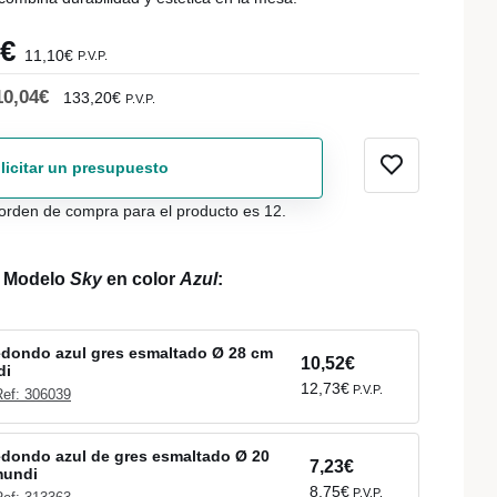
7€
11,10€
P.V.P.
10,04€
133,20€
P.V.P.
licitar un presupuesto
orden de compra para el producto es 12.
l Modelo
Sky
en color
Azul
:
redondo azul gres esmaltado Ø 28 cm
10,52€
di
12,73€
P.V.P.
Ref: 306039
redondo azul de gres esmaltado Ø 20
7,23€
mundi
8,75€
P.V.P.