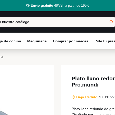
Envío gratuito
48/72h a partir de 199 €
e de cocina
Maquinaria
Comprar por marcas
Pide tu pr
ndi
Plato llano red
Pro.mundi
Bajo Pedido
REF. PILSA:
Plato llano redondo de gr
Diseñado para uso diario, 