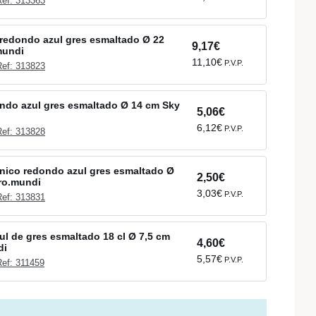
Ref: 313363
redondo azul gres esmaltado Ø 22
9,17€
mundi
11,10€
P.V.P.
Ref: 313823
ndo azul gres esmaltado Ø 14 cm Sky
5,06€
6,12€
P.V.P.
Ref: 313828
nico redondo azul gres esmaltado Ø
2,50€
ro.mundi
3,03€
P.V.P.
Ref: 313831
zul de gres esmaltado 18 cl Ø 7,5 cm
4,60€
di
5,57€
P.V.P.
Ref: 311459