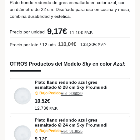
Plato hondo redondo de gres esmaltado en color azul, con
un diámetro de 22 cm. Diseñado para uso en cocina y mesa,
combina durabilidad y estética.
9,17€
Precio por unidad
11,10€
P.V.P.
110,04€
133,20€
Precio por lote / 12 uds
P.V.P.
OTROS Productos del Modelo
Sky
en color
Azul
:
Plato llano redondo azul gres
esmaltado Ø 28 cm Sky Pro.mundi
Bajo Pedido
Ref: 306039
10,52€
12,73€
P.V.P.
Plato llano redondo azul gres
esmaltado Ø 24 cm Sky Pro.mundi
Bajo Pedido
Ref: 313825
9,17€