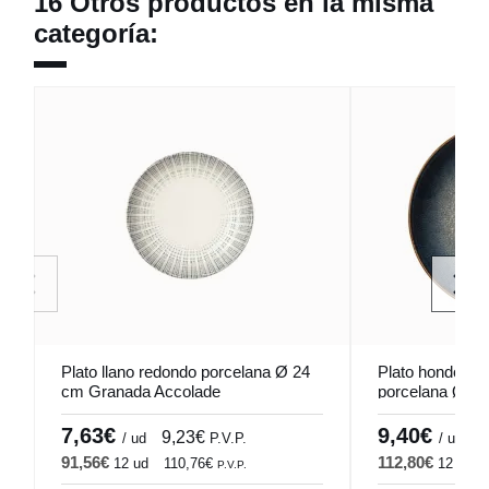
16 Otros productos en la misma
categoría:
Plato llano redondo porcelana Ø 24
Plato hondo re
cm Granada Accolade
porcelana Ø 23
Accolade
7,63€
9,40€
9,23€
1
/ ud
P.V.P.
/ ud
91,56€
112,80€
12 ud
110,76€
12 ud
P.V.P.