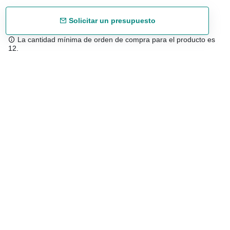
Solicitar un presupuesto
La cantidad mínima de orden de compra para el producto es
12.
Envío gratuíto
48/72 h a partir de 199 € (España peninsular)
Asesoramiento experto
958 122 543