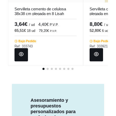
Servilleta cemento de celulosa
Servilleta crem
38x38 cm plegada en 8 Lisah
plegada en 8 So
Pro.mundi (50 unidades)
unidades)
3,64€
8,80€
4,40€
1
/ ud
P.V.P.
/ ud
65,51€
52,80€
18 ud
79,20€
6 ud
63
P.V.P.
Bajo Pedido
Bajo Pedido
Ref: 333743
Ref: 333921
Asesoramiento y
presupuestos
personalizados para