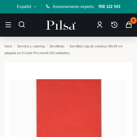
Español
Asesoramiento experto:
958 122 543
0
Inicio
Servicio y catering
Servilletas
Servilleta roja de celulosa 38x38 cm
plegada en 8 Lisah Pro.mundi (50 unidades)