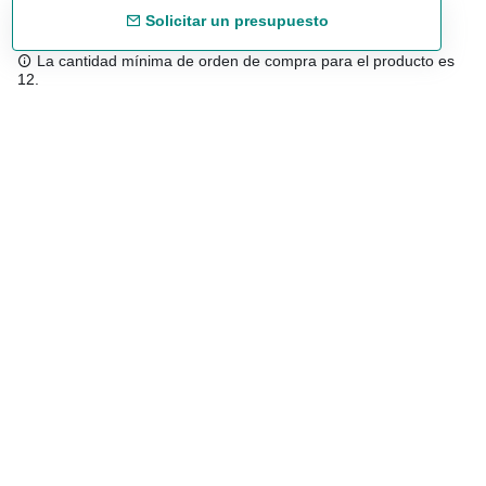
Solicitar un presupuesto
La cantidad mínima de orden de compra para el producto es
12.
Envío gratuíto
48/72 h a partir de 199 € (España peninsular)
Asesoramiento experto
958 122 543