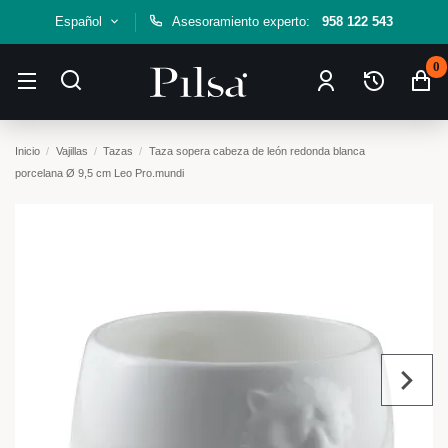
Español
Asesoramiento experto:
958 122 543
0
Inicio
Vajillas
Tazas
Taza sopera cabeza de león redonda blanca
porcelana Ø 9,5 cm Leo Pro.mundi