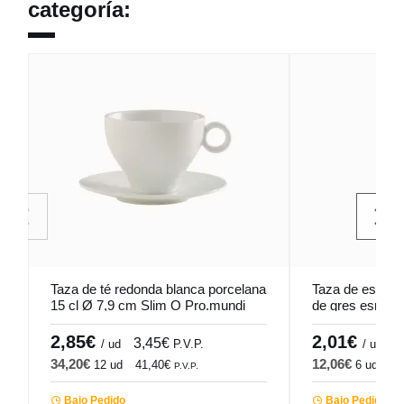
categoría:
Taza de té redonda blanca porcelana
Taza de espres
15 cl Ø 7,9 cm Slim O Pro.mundi
de gres esmalt
Bistrot Pro.mun
2,85€
2,01€
3,45€
2
/ ud
P.V.P.
/ ud
34,20€
12,06€
12 ud
41,40€
6 ud
14
P.V.P.
Bajo Pedido
Bajo Pedido