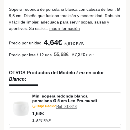
Sopera redonda de porcelana blanca con cabeza de león, Ø
9,5 cm. Diseño que fusiona tradición y modernidad. Robusta
y fácil de limpiar, adecuada para servir sopas, salsas y
aperitivos. Su estilo...
más información
4,64€
Precio por unidad
5,61€
P.V.P.
55,68€
67,32€
Precio por lote / 12 uds
P.V.P.
OTROS Productos del Modelo
Leo
en color
Blanco
:
Mini sopera redonda blanca
porcelana Ø 5 cm Leo Pro.mundi
Bajo Pedido
Ref: 313848
1,63€
1,97€
P.V.P.