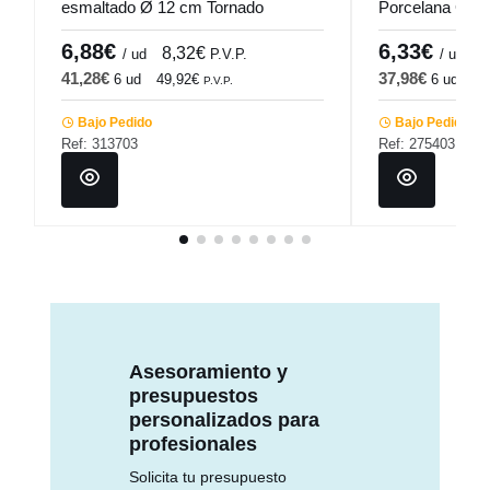
esmaltado Ø 12 cm Tornado
Porcelana Gri
Accolade
Seasons Porla
6,88€
6,33€
8,32€
7
/ ud
P.V.P.
/ ud
41,28€
37,98€
6 ud
49,92€
6 ud
45
P.V.P.
Bajo Pedido
Bajo Pedido
Ref: 313703
Ref: 275403
Asesoramiento y
presupuestos
personalizados para
profesionales
Solicita tu presupuesto