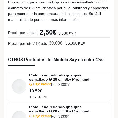
El cuenco orgánico redondo gris de gres esmaltado, con un
diámetro de 8,3 cm, destaca por su durabilidad y capacidad
para mantener la temperatura de los alimentos. Su fácil
mantenimiento permite...
más información
2,50€
Precio por unidad
3,03€
P.V.P.
30,00€
36,36€
Precio por lote / 12 uds
P.V.P.
OTROS Productos del Modelo
Sky
en color
Gris
:
Plato llano redondo gris gres
esmaltado Ø 28 cm Sky Pro.mundi
Bajo Pedido
Ref: 313827
10,52€
12,73€
P.V.P.
Plato llano redondo gris gres
esmaltado Ø 20 cm Sky Pro.mundi
Bajo Pedido
Ref: 313364