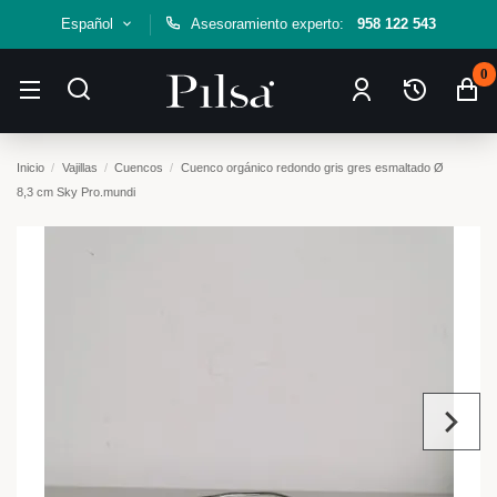
Español
Asesoramiento experto:
958 122 543
0
Inicio
Vajillas
Cuencos
Cuenco orgánico redondo gris gres esmaltado Ø
8,3 cm Sky Pro.mundi