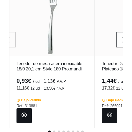
Tenedor de mesa acero inoxidable
Tenedor De Pos
18/0 20,1 cm Style 180 Pro.mundi
Plateado 18.6 
0,93€
1,44€
1,13€
1
/ ud
P.V.P.
/ ud
11,16€
17,32€
12 ud
13,56€
12 ud
2
P.V.P.
Bajo Pedido
Bajo Pedido
Ref: 313881
Ref: 265021