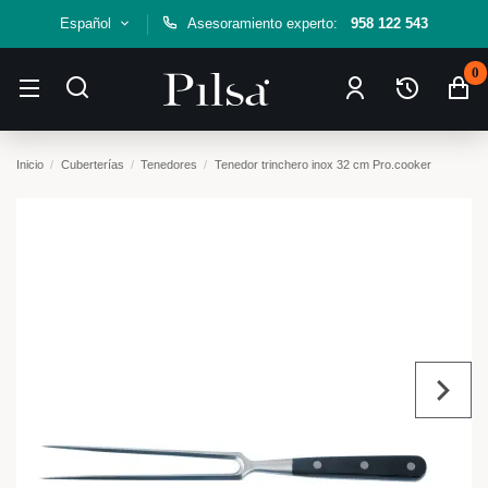
Español
Asesoramiento experto:
958 122 543
0
Inicio
Cuberterías
Tenedores
Tenedor trinchero inox 32 cm Pro.cooker