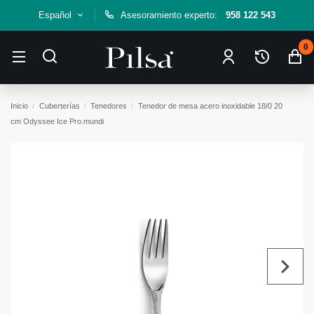
Español
Asesoramiento experto:
958 122 543
0
Inicio
Cuberterías
Tenedores
Tenedor de mesa acero inoxidable 18/0 20
cm Odyssee Ice Pro.mundi