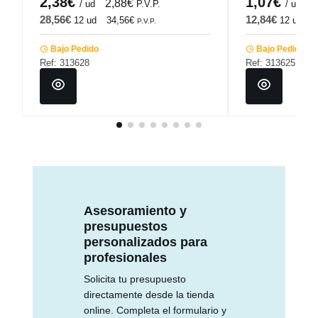
2,38€
1,07€
2,88€
1
/ ud
P.V.P.
/ ud
28,56€
12,84€
12 ud
34,56€
12 ud
1
P.V.P.
Bajo Pedido
Bajo Pedido
Ref: 313628
Ref: 313625
Asesoramiento y
presupuestos
personalizados para
profesionales
Solicita tu presupuesto
directamente desde la tienda
online. Completa el formulario y