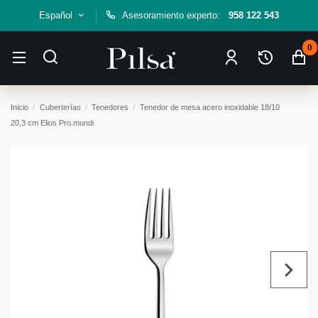
Español
Asesoramiento experto:
958 122 543
0
Inicio
Cuberterías
Tenedores
Tenedor de mesa acero inoxidable 18/10
20,3 cm Elios Pro.mundi