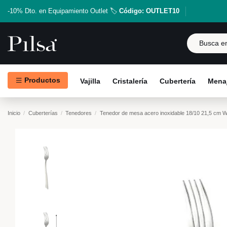
-10% Dto. en Equipamiento Outlet 🏷️
Código: OUTLET10
Productos
Vajilla
Cristalería
Cubertería
Menaj
Inicio
Cuberterías
Tenedores
Tenedor de mesa acero inoxidable 18/10 21,5 cm W