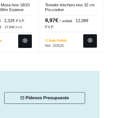
 Mesa Inox 18/10
Tenedor trinchero inox 32 cm
Tene
.5Mm Espesor
Pro.cooker
Free
mas
Com
9,97€
0,
2,32€
12,06€
d
P.V.P.
/ unidad
3,7
d
P.V.P.
27,84€
P.V.P.
Bajo Pedido
do
Ba
Ref: 333529
Ref:
Pídenos Presupuesto