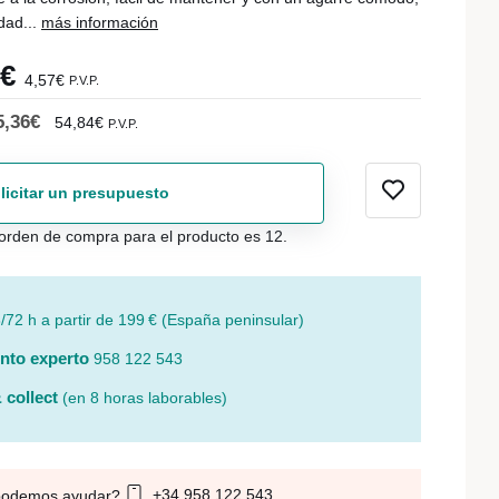
dad...
más información
8€
4,57€
P.V.P.
5,36€
54,84€
P.V.P.
licitar un presupuesto
orden de compra para el producto es 12.
/72 h a partir de 199 € (España peninsular)
nto experto
958 122 543
 collect
(en 8 horas laborables)
+34 958 122 543
podemos ayudar?