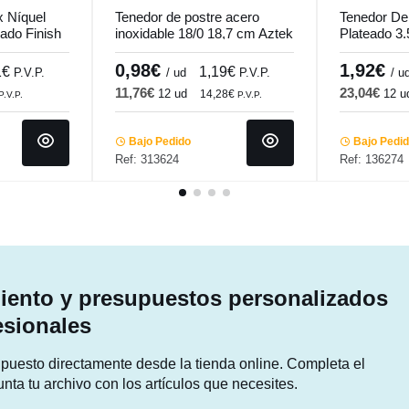
 Níquel
Tenedor de postre acero
Tenedor De
ado Finish
inoxidable 18/0 18,7 cm Aztek
Plateado 3
mas
Pro.mundi
Online Co
0,98€
1,92€
1€
1,19€
P.V.P.
/ ud
P.V.P.
/ u
11,76€
23,04€
12 ud
12 u
14,28€
P.V.P.
P.V.P.
Bajo Pedido
Bajo Pedi
Ref: 313624
Ref: 136274
ento y presupuestos personalizados
esionales
supuesto directamente desde la tienda online. Completa el
unta tu archivo con los artículos que necesites.