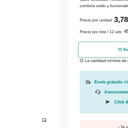
combina estilo y funcionali
3,7
Precio por unidad
4
Precio por lote / 12 uds
So
La cantidad mínima de 
Envío gratuíto
48
Asesoramie
Click &
¿Te 