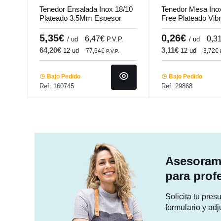
Tenedor Ensalada Inox 18/10
Tenedor Mesa Inox
Plateado 3.5Mm Espesor
Free Plateado Vibr
Online Comas
1.5 Mm 1001 Co
5,35€
0,26€
6,47€
0,3
/ ud
P.V.P.
/ ud
64,20€
3,11€
12 ud
12 ud
77,64€
3,72€
P.V.P.
Bajo Pedido
Bajo Pedido
Ref: 160745
Ref: 29868
Asesorami
para prof
Solicita tu pre
formulario y adj