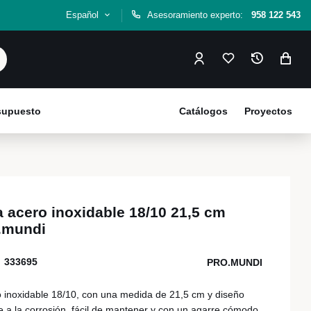
Español
Asesoramiento experto:
958 122 543
esupuesto
Catálogos
Proyectos
 acero inoxidable 18/10 21,5 cm
.mundi
333695
PRO.MUNDI
 inoxidable 18/10, con una medida de 21,5 cm y diseño
 a la corrosión, fácil de mantener y con un agarre cómodo,