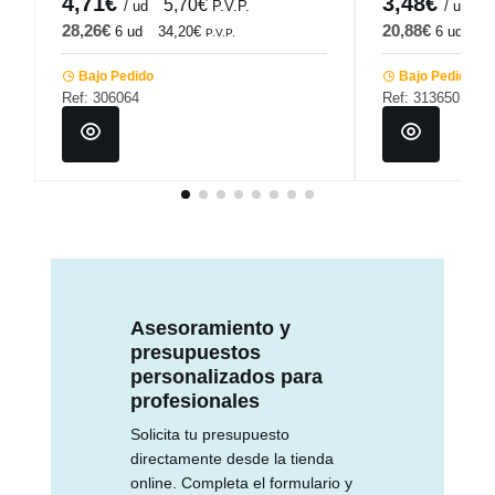
4,71€
3,48€
5,70€
4
/ ud
P.V.P.
/ ud
28,26€
20,88€
6 ud
34,20€
6 ud
25
P.V.P.
Bajo Pedido
Bajo Pedido
Ref: 306064
Ref: 313650
Asesoramiento y
presupuestos
personalizados para
profesionales
Solicita tu presupuesto
directamente desde la tienda
online. Completa el formulario y