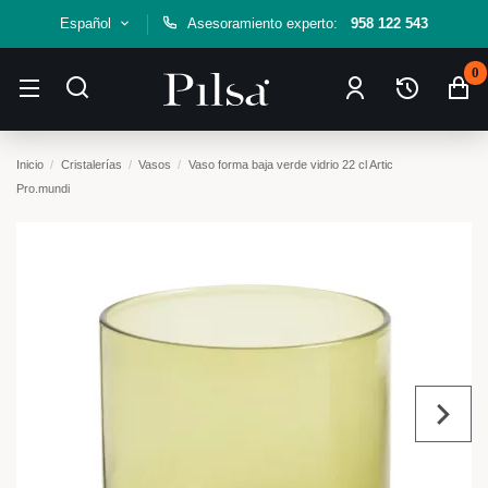
Español
Asesoramiento experto:
958 122 543
0
Inicio
Cristalerías
Vasos
Vaso forma baja verde vidrio 22 cl Artic
Pro.mundi