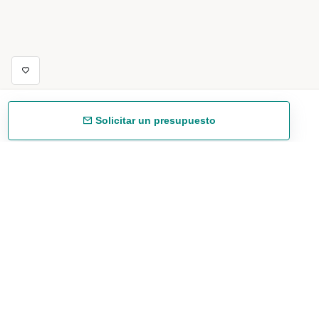
Solicitar un presupuesto
Envío gratuíto
48/72 h a partir de 199 € (España peninsular)