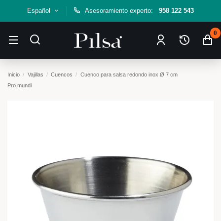
Español
Asesoramiento experto:
958 122 543
0
Inicio
Vajillas
Cuencos
Cuenco para salsa redondo inox Ø 7 cm
Pro.mundi