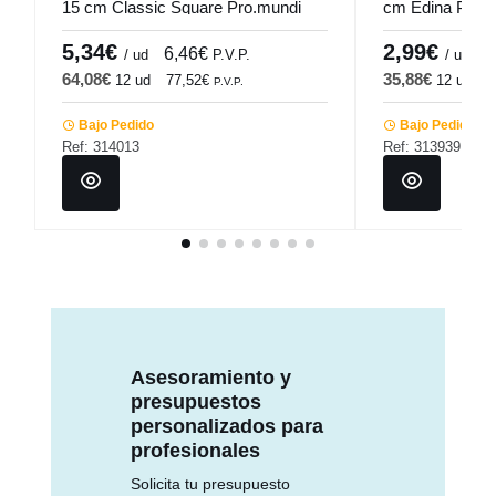
15 cm Classic Square Pro.mundi
cm Edina Pro.
5,34€
2,99€
6,46€
3
/ ud
P.V.P.
/ ud
64,08€
35,88€
12 ud
77,52€
12 ud
4
P.V.P.
Bajo Pedido
Bajo Pedido
Ref: 314013
Ref: 313939
Asesoramiento y
presupuestos
personalizados para
profesionales
Solicita tu presupuesto