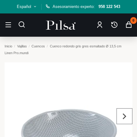
Español
Asesoramiento experto:
958 122 543
0
Inicio
Vajillas
Cuencos
Cuenco redondo gris gres esmaltado Ø 13,5 cm
Linen Pro.mundi