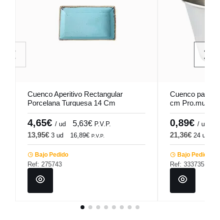
Cuenco Aperitivo Rectangular
Cuenco para sa
Porcelana Turquesa 14 Cm
cm Pro.mundi
Seasons Porland
4,65€
0,89€
5,63€
1
/ ud
P.V.P.
/ ud
13,95€
21,36€
3 ud
16,89€
24 ud
2
P.V.P.
Bajo Pedido
Bajo Pedido
Ref: 275743
Ref: 333735