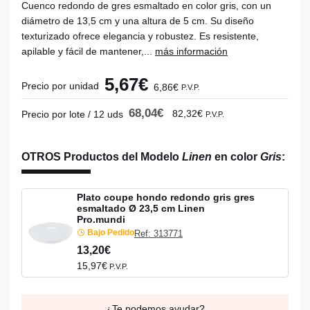
Cuenco redondo de gres esmaltado en color gris, con un
diámetro de 13,5 cm y una altura de 5 cm. Su diseño
texturizado ofrece elegancia y robustez. Es resistente,
apilable y fácil de mantener,...
más información
5,67€
Precio por unidad
6,86€
P.V.P.
68,04€
82,32€
Precio por lote / 12 uds
P.V.P.
OTROS Productos del Modelo
Linen
en color
Gris
:
Plato coupe hondo redondo gris gres
esmaltado Ø 23,5 cm Linen
Pro.mundi
Bajo Pedido
Ref: 313771
13,20€
15,97€
P.V.P.
¿Te podemos ayudar?