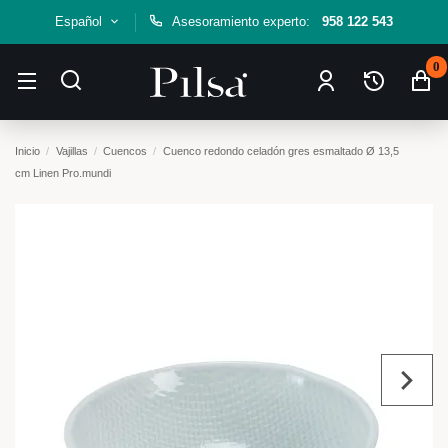
Español
Asesoramiento experto:
958 122 543
0
Inicio
Vajillas
Cuencos
Cuenco redondo celadón gres esmaltado Ø 13,5
cm Linen Pro.mundi