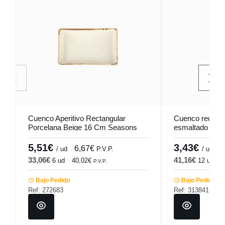
Cuenco Aperitivo Rectangular
Cuenco redondo
Porcelana Beige 16 Cm Seasons
esmaltado Ø 1
Porland
Pro.mundi
5,51€
3,43€
6,67€
4
/ ud
P.V.P.
/ ud
33,06€
41,16€
6 ud
40,02€
12 ud
4
P.V.P.
Bajo Pedido
Bajo Pedido
Ref: 272683
Ref: 313841