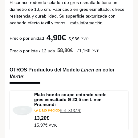
El cuenco redondo celadón de gres esmaltado tiene un
diámetro de 13,5 cm. Fabricado en gres esmaltado, ofrece
resistencia y durabilidad. Su superficie texturizada con
acabado efecto textil y tonos...
más información
4,90€
Precio por unidad
5,93€
P.V.P.
58,80€
71,16€
Precio por lote / 12 uds
P.V.P.
OTROS Productos del Modelo
Linen
en color
Verde
:
Plato hondo coupe redondo verde
gres esmaltado Ø 23,5 cm Linen
Pro.mundi
Bajo Pedido
Ref: 313770
13,20€
15,97€
P.V.P.