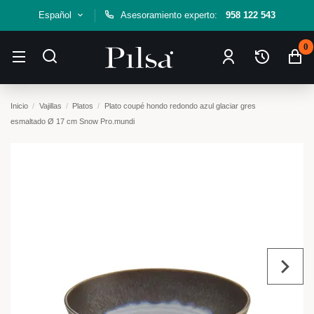
Español
Asesoramiento experto:
958 122 543
0
Inicio
Vajillas
Platos
Plato coupé hondo redondo azul glaciar gres
esmaltado Ø 17 cm Snow Pro.mundi