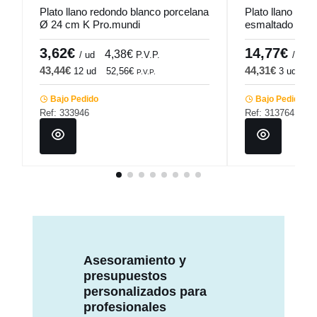
Plato llano redondo blanco porcelana
Plato llano red
Ø 24 cm K Pro.mundi
esmaltado Ø 30
Pro.mundi
3,62€
14,77€
4,38€
/ ud
P.V.P.
/ ud
43,44€
44,31€
12 ud
52,56€
3 ud
53
P.V.P.
Bajo Pedido
Bajo Pedido
Ref: 333946
Ref: 313764
Asesoramiento y
presupuestos
personalizados para
profesionales