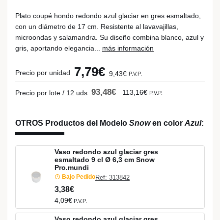
Plato coupé hondo redondo azul glaciar en gres esmaltado,
con un diámetro de 17 cm. Resistente al lavavajillas,
microondas y salamandra. Su diseño combina blanco, azul y
gris, aportando elegancia...
más información
7,79€
Precio por unidad
9,43€
P.V.P.
93,48€
113,16€
Precio por lote / 12 uds
P.V.P.
OTROS Productos del Modelo
Snow
en color
Azul
:
Vaso redondo azul glaciar gres
esmaltado 9 cl Ø 6,3 cm Snow
Pro.mundi
Bajo Pedido
Ref: 313842
3,38€
4,09€
P.V.P.
Vaso redondo azul glaciar gres