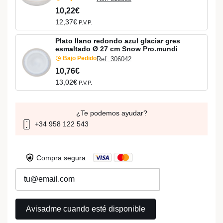
10,22€
12,37€
P.V.P.
Plato llano redondo azul glaciar gres
esmaltado Ø 27 cm Snow Pro.mundi
Bajo Pedido
Ref: 306042
10,76€
13,02€
P.V.P.
¿Te podemos ayudar?
+34 958 122 543
Compra segura