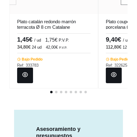
Plato catalán redondo marrón
Plato coupe lla
terracota Ø 8 cm Catalane
porcelana Ø 24
Pro.mundi
1,45€
9,40€
1,75€
1
/ ud
P.V.P.
/ ud
34,80€
112,80€
24 ud
42,00€
12 ud
P.V.P.
Bajo Pedido
Bajo Pedido
Ref: 333783
Ref: 322625
Asesoramiento y
presupuestos