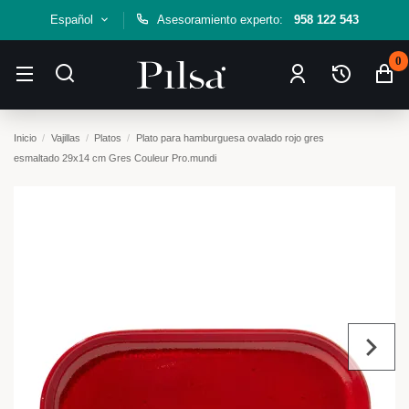
Español
Asesoramiento experto:
958 122 543
0
Inicio
Vajillas
Platos
Plato para hamburguesa ovalado rojo gres
esmaltado 29x14 cm Gres Couleur Pro.mundi