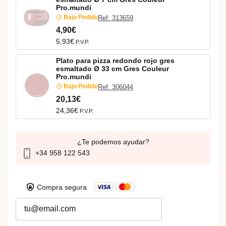
Pro.mundi
Bajo Pedido
Ref: 313659
4,90€
5,93€
P.V.P.
Plato para pizza redondo rojo gres
esmaltado Ø 33 cm Gres Couleur
Pro.mundi
Bajo Pedido
Ref: 306044
20,13€
24,36€
P.V.P.
¿Te podemos ayudar?
+34 958 122 543
Compra segura