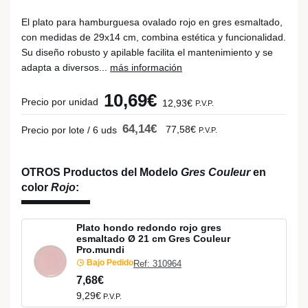
El plato para hamburguesa ovalado rojo en gres esmaltado,
con medidas de 29x14 cm, combina estética y funcionalidad.
Su diseño robusto y apilable facilita el mantenimiento y se
adapta a diversos...
más información
10,69€
Precio por unidad
12,93€
P.V.P.
64,14€
77,58€
Precio por lote / 6 uds
P.V.P.
OTROS Productos del Modelo
Gres Couleur
en
color
Rojo
:
Plato hondo redondo rojo gres
esmaltado Ø 21 cm Gres Couleur
Pro.mundi
Bajo Pedido
Ref: 310964
7,68€
9,29€
P.V.P.