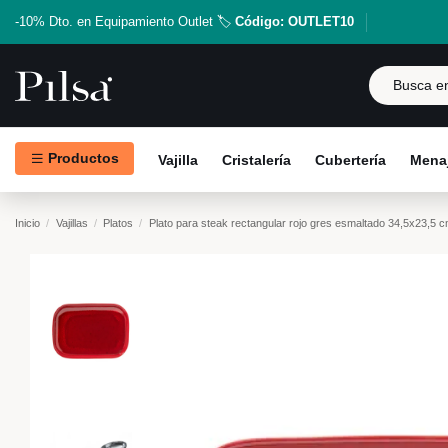
-10% Dto. en Equipamiento Outlet 🏷️
Código: OUTLET10
Productos
Vajilla
Cristalería
Cubertería
Menaj
Inicio
Vajillas
Platos
Plato para steak rectangular rojo gres esmaltado 34,5x23,5 