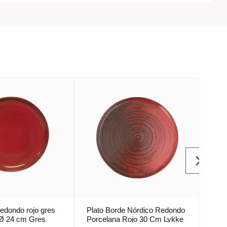
 redondo rojo gres
Plato Borde Nórdico Redondo
Plat
Ø 24 cm Gres
Porcelana Rojo 30 Cm Lykke
Porc