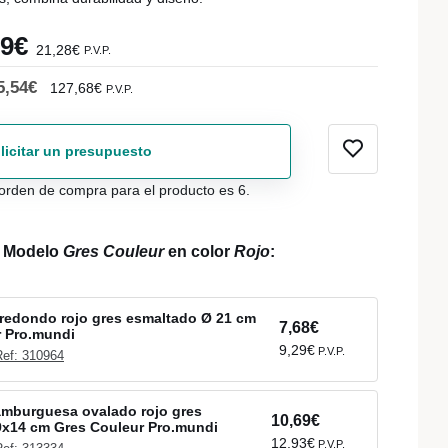
59€
21,28€
P.V.P.
5,54€
127,68€
P.V.P.
licitar un presupuesto
orden de compra para el producto es 6.
l Modelo
Gres Couleur
en color
Rojo
:
redondo rojo gres esmaltado Ø 21 cm
7,68€
r Pro.mundi
9,29€
P.V.P.
Ref: 310964
amburguesa ovalado rojo gres
10,69€
9x14 cm Gres Couleur Pro.mundi
12,93€
P.V.P.