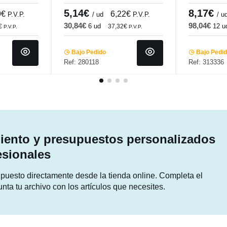
i
Seasons Beige Porland
Couleur Pr
5,14€
8,17€
9€
6,22€
P.V.P.
/ ud
P.V.P.
/ u
30,84€
98,04€
6 ud
12 u
€
37,32€
P.V.P.
P.V.P.
Bajo Pedido
Bajo Pedi
Ref: 280118
Ref: 313336
ento y presupuestos personalizados
esionales
supuesto directamente desde la tienda online. Completa el
unta tu archivo con los artículos que necesites.