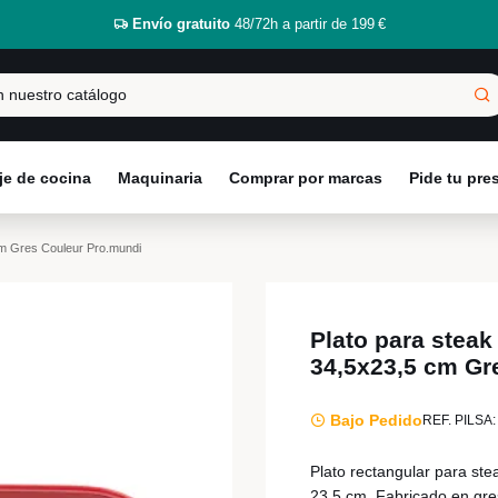
Envío gratuito
48/72h a partir de 199 €
e de cocina
Maquinaria
Comprar por marcas
Pide tu pr
cm Gres Couleur Pro.mundi
Plato para steak
34,5x23,5 cm Gr
Bajo Pedido
REF. PILSA:
Plato rectangular para ste
23,5 cm. Fabricado en gre