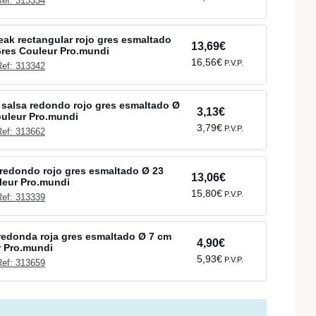
Ref: 313334
teak rectangular rojo gres esmaltado
13,69€
res Couleur Pro.mundi
16,56€
P.V.P.
Ref: 313342
salsa redondo rojo gres esmaltado Ø
3,13€
uleur Pro.mundi
3,79€
P.V.P.
Ref: 313662
redondo rojo gres esmaltado Ø 23
13,06€
leur Pro.mundi
15,80€
P.V.P.
Ref: 313339
edonda roja gres esmaltado Ø 7 cm
4,90€
r Pro.mundi
5,93€
P.V.P.
Ref: 313659