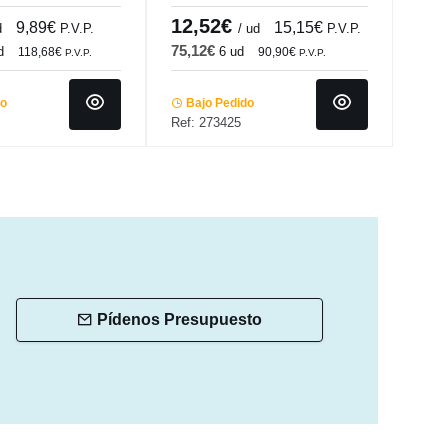
o.mundi
Porland
Bach
12,52€
4,
9,89€
15,15€
d
P.V.P.
/ ud
P.V.P.
75,12€
25,
d
6 ud
118,68€
90,90€
P.V.P.
P.V.P.
do
Bajo Pedido
Ba
Ref: 273425
Ref:
Pídenos Presupuesto