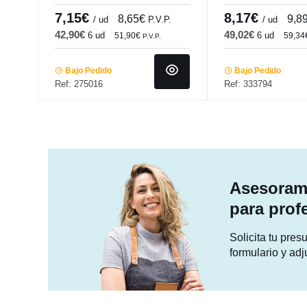
Seasons Porland
31,5 cm Pro.mund
7,15€
8,17€
8,65€
9,8
/ ud
P.V.P.
/ ud
42,90€
49,02€
6 ud
6 ud
51,90€
59,34
P.V.P.
Bajo Pedido
Bajo Pedido
Ref: 275016
Ref: 333794
Asesorami
para prof
Solicita tu pre
formulario y adj