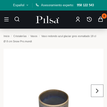
Español
Asesoramiento experto:
958 122 543
0
Inicio
Cristalerías
Vasos
Vaso redondo azul glaciar gres esmaltado 18 cl
Ø 8 cm Snow Pro.mundi