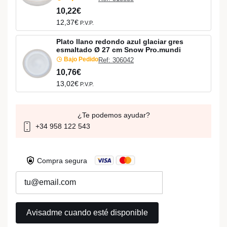
10,22€
12,37€
P.V.P.
Plato llano redondo azul glaciar gres
esmaltado Ø 27 cm Snow Pro.mundi
Bajo Pedido
Ref: 306042
10,76€
13,02€
P.V.P.
¿Te podemos ayudar?
+34 958 122 543
Compra segura