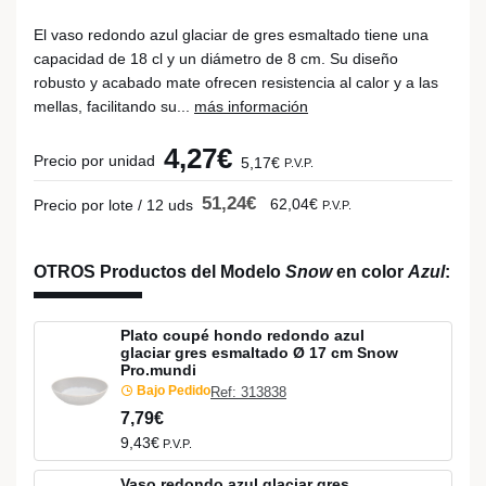
El vaso redondo azul glaciar de gres esmaltado tiene una
capacidad de 18 cl y un diámetro de 8 cm. Su diseño
robusto y acabado mate ofrecen resistencia al calor y a las
mellas, facilitando su...
más información
4,27€
Precio por unidad
5,17€
P.V.P.
51,24€
62,04€
Precio por lote / 12 uds
P.V.P.
OTROS Productos del Modelo
Snow
en color
Azul
:
Plato coupé hondo redondo azul
glaciar gres esmaltado Ø 17 cm Snow
Pro.mundi
Bajo Pedido
Ref: 313838
7,79€
9,43€
P.V.P.
Vaso redondo azul glaciar gres