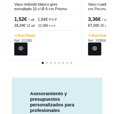
Vaso redondo blanco gres
Vaso cuadrado
esmaltado 10 cl Ø 6 cm Prismo
cm Pro.mundi
Pro.mundi
1,52€
3,36€
1,84€
4
/ ud
P.V.P.
/ ud
18,24€
67,20€
12 ud
22,08€
20 ud
8
P.V.P.
Bajo Pedido
Bajo Pedido
Ref: 313385
Ref: 333856
Asesoramiento y
presupuestos
personalizados para
profesionales