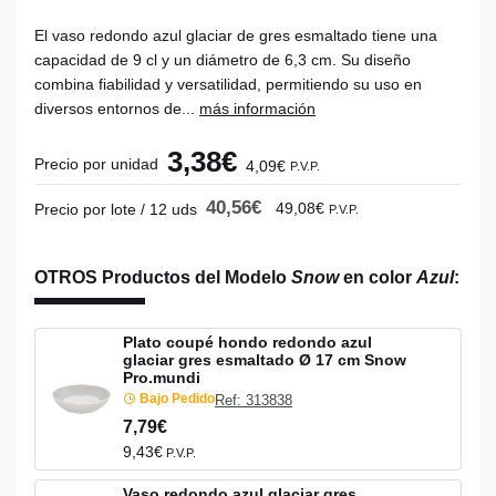
El vaso redondo azul glaciar de gres esmaltado tiene una
capacidad de 9 cl y un diámetro de 6,3 cm. Su diseño
combina fiabilidad y versatilidad, permitiendo su uso en
diversos entornos de...
más información
3,38€
Precio por unidad
4,09€
P.V.P.
40,56€
49,08€
Precio por lote / 12 uds
P.V.P.
OTROS Productos del Modelo
Snow
en color
Azul
:
Plato coupé hondo redondo azul
glaciar gres esmaltado Ø 17 cm Snow
Pro.mundi
Bajo Pedido
Ref: 313838
7,79€
9,43€
P.V.P.
Vaso redondo azul glaciar gres