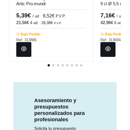
Artic Pro.mundi
9 cl Ø 5,5 cm 
5,39€
7,16€
6,52€
8
/ ud
P.V.P.
/ ud
21,56€
42,96€
4 ud
26,08€
6 ud
51
P.V.P.
Bajo Pedido
Bajo Pedido
Ref: 313886
Ref: 313694
Asesoramiento y
presupuestos
personalizados para
profesionales
Solicita tu presupuesto