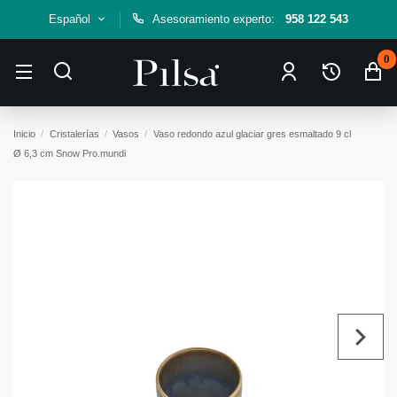
Español
Asesoramiento experto:
958 122 543
0
Inicio
Cristalerías
Vasos
Vaso redondo azul glaciar gres esmaltado 9 cl
Ø 6,3 cm Snow Pro.mundi