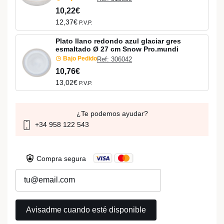
10,22€
12,37€
P.V.P.
Plato llano redondo azul glaciar gres
esmaltado Ø 27 cm Snow Pro.mundi
Bajo Pedido
Ref: 306042
10,76€
13,02€
P.V.P.
¿Te podemos ayudar?
+34 958 122 543
Compra segura