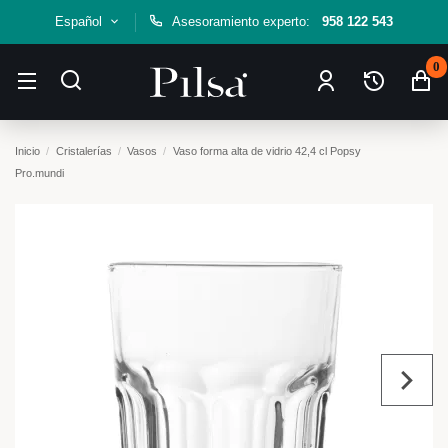
Español
Asesoramiento experto:
958 122 543
0
Inicio
Cristalerías
Vasos
Vaso forma alta de vidrio 42,4 cl Popsy
Pro.mundi