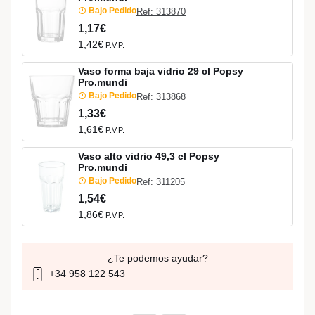
Bajo Pedido
Ref: 313870
1,17€
1,42€
P.V.P.
Vaso forma baja vidrio 29 cl Popsy
Pro.mundi
Bajo Pedido
Ref: 313868
1,33€
1,61€
P.V.P.
Vaso alto vidrio 49,3 cl Popsy
Pro.mundi
Bajo Pedido
Ref: 311205
1,54€
1,86€
P.V.P.
¿Te podemos ayudar?
+34 958 122 543