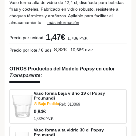
Vaso forma alta de vidrio de 42,4 cl, diseñado para bebidas
frías y cócteles. Fabricado en vidrio robusto, resistente a
choques térmicos y arañazos. Apilable para facilitar el
almacenamiento....
más información
1,47€
Precio por unidad
1,78€
P.V.P.
8,82€
10,68€
Precio por lote / 6 uds
P.V.P.
OTROS Productos del Modelo
Popsy
en color
Transparente
:
Vaso forma baja vidrio 19 cl Popsy
Pro.mundi
Bajo Pedido
Ref: 313869
0,84€
1,02€
P.V.P.
Vaso forma alta vidrio 30 cl Popsy
Pro.mundi