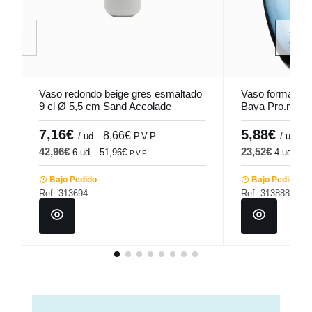
Vaso redondo beige gres esmaltado
Vaso forma baja 
9 cl Ø 5,5 cm Sand Accolade
Baya Pro.mund
7,16€
5,88€
8,66€
7
/ ud
P.V.P.
/ ud
42,96€
23,52€
6 ud
51,96€
4 ud
28
P.V.P.
Bajo Pedido
Bajo Pedido
Ref: 313694
Ref: 313888