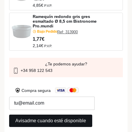
4,85€
P.V.P.
Ramequín redondo gris gres
esmaltado Ø 8,5 cm Bistronome
Pro.mundi
Bajo Pedido
Ref: 313900
1,77€
2,14€
P.V.P.
¿Te podemos ayudar?
+34 958 122 543
Compra segura