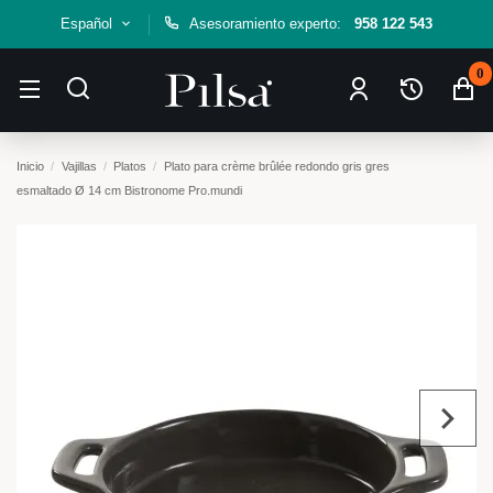
Español
Asesoramiento experto:
958 122 543
0
Inicio
Vajillas
Platos
Plato para crème brûlée redondo gris gres
esmaltado Ø 14 cm Bistronome Pro.mundi