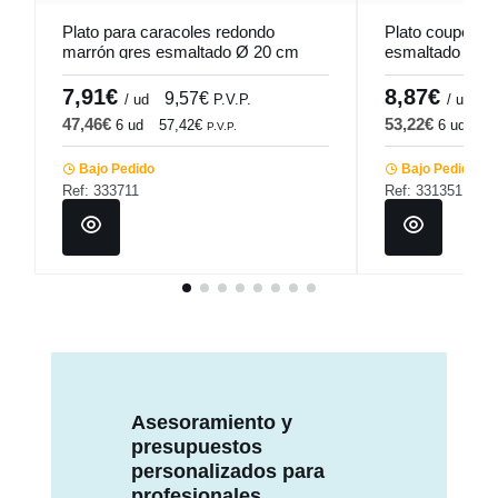
Plato para caracoles redondo
Plato coupe llan
marrón gres esmaltado Ø 20 cm
esmaltado Ø 27
Pro.mundi
Accolade
7,91€
8,87€
9,57€
1
/ ud
P.V.P.
/ ud
47,46€
53,22€
6 ud
57,42€
6 ud
64
P.V.P.
Bajo Pedido
Bajo Pedido
Ref: 333711
Ref: 331351
Asesoramiento y
presupuestos
personalizados para
profesionales