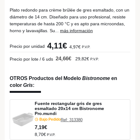
Plato redondo para crème brûlée de gres esmaltado, con un
diámetro de 14 cm. Diseñado para uso profesional, resiste
temperaturas de hasta 200 °C y es apto para microondas,
horno y lavavajillas. Su...
más información
4,11€
Precio por unidad
4,97€
P.V.P.
24,66€
29,82€
Precio por lote / 6 uds
P.V.P.
OTROS Productos del Modelo
Bistronome
en
color
Gris
:
Fuente rectangular gris de gres
esmaltado 20x14 cm Bistronome
Pro.mundi
Bajo Pedido
Ref: 313380
7,19€
8,70€
P.V.P.