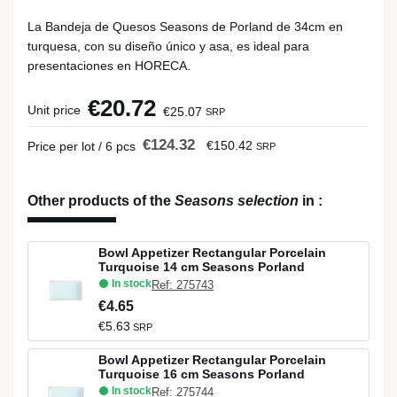
La Bandeja de Quesos Seasons de Porland de 34cm en
turquesa, con su diseño único y asa, es ideal para
presentaciones en HORECA.
€20.72
Unit price
€25.07
SRP
€124.32
€150.42
Price per lot / 6 pcs
SRP
Other products of the
Seasons selection
in
:
Bowl Appetizer Rectangular Porcelain
Turquoise 14 cm Seasons Porland
In stock
Ref: 275743
€4.65
€5.63
SRP
Bowl Appetizer Rectangular Porcelain
Turquoise 16 cm Seasons Porland
In stock
Ref: 275744