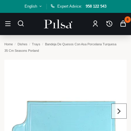
English
Expert Advice:
958 122 543
0
Home
Dishes
Trays
Bandeja De Quesos Con Asa Porcelana Turquesa
35 Cm Seasons Porland