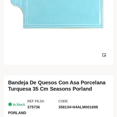
Bandeja De Quesos Con Asa Porcelana
Turquesa 35 Cm Seasons Porland
REF. PILSA:
CODE:
In Stock
275736
358134+04ALM001698
PORLAND