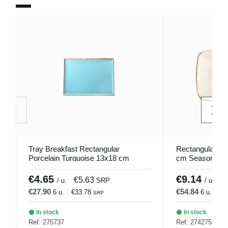
Tray Breakfast Rectangular
Rectangular Por
Porcelain Turquoise 13x18 cm
cm Seasons Be
Seasons Porland
€4.65
€9.14
€5.63
€
/ u.
SRP
/ u.
€27.90
€54.84
6 u.
€33.78
6 u.
€6
SRP
In stock
In stock
Ref: 275737
Ref: 274275