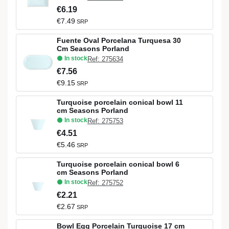
€6.19
€7.49
SRP
Fuente Oval Porcelana Turquesa 30
Cm Seasons Porland
In stock
Ref: 275634
€7.56
€9.15
SRP
Turquoise porcelain conical bowl 11
cm Seasons Porland
In stock
Ref: 275753
€4.51
€5.46
SRP
Turquoise porcelain conical bowl 6
cm Seasons Porland
In stock
Ref: 275752
€2.21
€2.67
SRP
Bowl Egg Porcelain Turquoise 17 cm